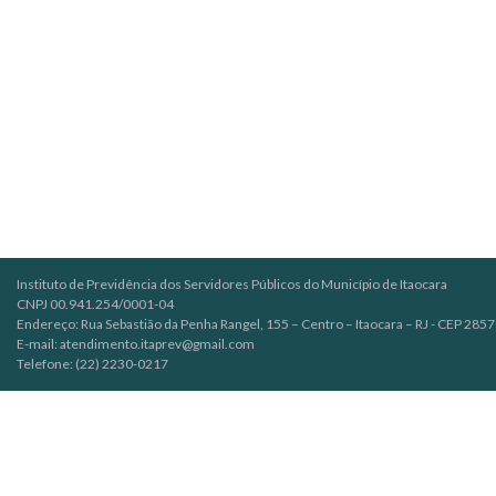
Instituto de Previdência dos Servidores Públicos do Município de Itaocara
CNPJ 00.941.254/0001-04
Endereço: Rua Sebastião da Penha Rangel, 155 – Centro – Itaocara – RJ - CEP 285
E-mail: atendimento.itaprev@gmail.com
Telefone: (22) 2230-0217